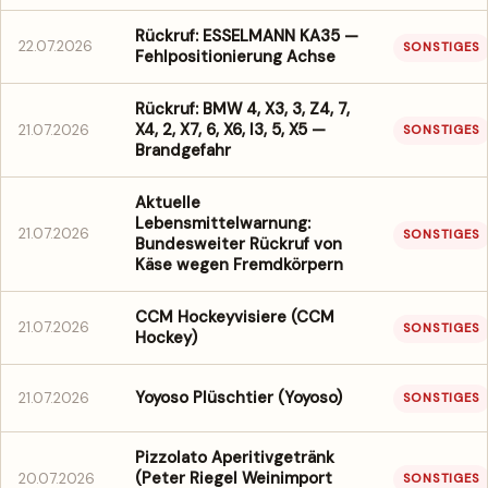
Rückruf: ESSELMANN KA35 —
22.07.2026
SONSTIGES
Fehlpositionierung Achse
Rückruf: BMW 4, X3, 3, Z4, 7,
X4, 2, X7, 6, X6, I3, 5, X5 —
21.07.2026
SONSTIGES
Brandgefahr
Aktuelle
Lebensmittelwarnung:
21.07.2026
SONSTIGES
Bundesweiter Rückruf von
Käse wegen Fremdkörpern
CCM Hockeyvisiere (CCM
21.07.2026
SONSTIGES
Hockey)
Yoyoso Plüschtier (Yoyoso)
21.07.2026
SONSTIGES
Pizzolato Aperitivgetränk
(Peter Riegel Weinimport
20.07.2026
SONSTIGES