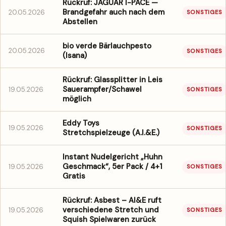
Rückruf: JAGUAR I-PACE —
Brandgefahr auch nach dem
20.05.2026
SONSTIGES
Abstellen
bio verde Bärlauchpesto
20.05.2026
SONSTIGES
(Isana)
Rückruf: Glassplitter in Leis
Sauerampfer/Schawel
19.05.2026
SONSTIGES
möglich
Eddy Toys
19.05.2026
SONSTIGES
Stretchspielzeuge (A.I.&E.)
Instant Nudelgericht „Huhn
Geschmack“, 5er Pack / 4+1
19.05.2026
SONSTIGES
Gratis
Rückruf: Asbest – AI&E ruft
verschiedene Stretch und
19.05.2026
SONSTIGES
Squish Spielwaren zurück