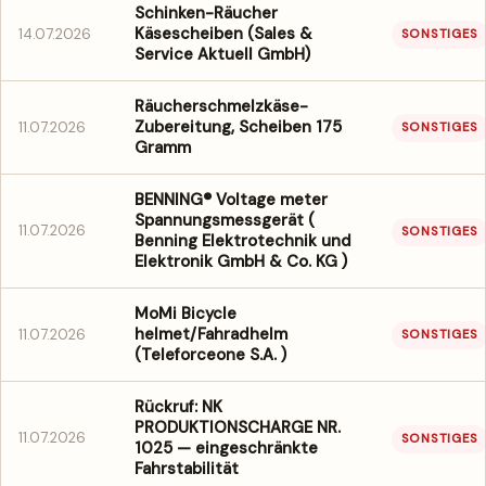
Schinken-Räucher
Käsescheiben (Sales &
14.07.2026
SONSTIGES
Service Aktuell GmbH)
Räucherschmelzkäse-
Zubereitung, Scheiben 175
11.07.2026
SONSTIGES
Gramm
BENNING® Voltage meter
Spannungsmessgerät (
11.07.2026
SONSTIGES
Benning Elektrotechnik und
Elektronik GmbH & Co. KG )
MoMi Bicycle
helmet/Fahradhelm
11.07.2026
SONSTIGES
(Teleforceone S.A. )
Rückruf: NK
PRODUKTIONSCHARGE NR.
11.07.2026
SONSTIGES
1025 — eingeschränkte
Fahrstabilität