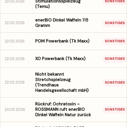
Stimulationsspielzeug
22.05.2026
SONSTIGES
(Temu)
enerBiO Dinkel Waffeln 115
22.05.2026
SONSTIGES
Gramm
POM Powerbank (Tk Maxx)
22.05.2026
SONSTIGES
XO Powerbank (Tk Maxx)
22.05.2026
SONSTIGES
Nicht bekannt
Stretchspielzeug
22.05.2026
SONSTIGES
(Trendhaus
Handelsgesellschaft mbH)
Rückruf: Ochratoxin –
ROSSMANN ruft enerBIO
20.05.2026
SONSTIGES
Dinkel Waffeln Natur zurück