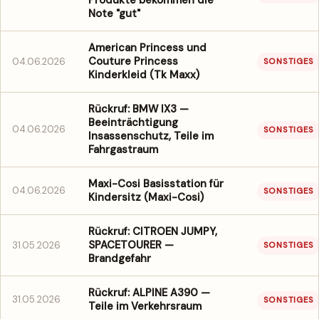
Produkte bekommen die
Note "gut"
American Princess und
Couture Princess
04.06.2026
SONSTIGES
Kinderkleid (Tk Maxx)
Rückruf: BMW IX3 —
Beeinträchtigung
04.06.2026
SONSTIGES
Insassenschutz, Teile im
Fahrgastraum
Maxi-Cosi Basisstation für
04.06.2026
SONSTIGES
Kindersitz (Maxi-Cosi)
Rückruf: CITROEN JUMPY,
SPACETOURER —
31.05.2026
SONSTIGES
Brandgefahr
Rückruf: ALPINE A390 —
31.05.2026
SONSTIGES
Teile im Verkehrsraum