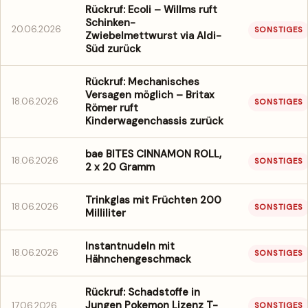
Rückruf: Ecoli – Willms ruft
Schinken-
20.06.2026
SONSTIGES
Zwiebelmettwurst via Aldi-
Süd zurück
Rückruf: Mechanisches
Versagen möglich – Britax
18.06.2026
SONSTIGES
Römer ruft
Kinderwagenchassis zurück
bae BITES CINNAMON ROLL,
18.06.2026
SONSTIGES
2 x 20 Gramm
Trinkglas mit Früchten 200
18.06.2026
SONSTIGES
Milliliter
Instantnudeln mit
18.06.2026
SONSTIGES
Hähnchengeschmack
Rückruf: Schadstoffe in
Jungen Pokemon Lizenz T-
17.06.2026
SONSTIGES