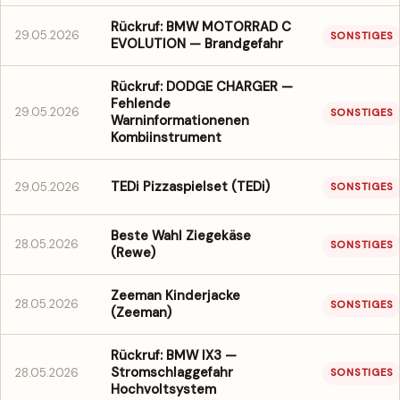
Rückruf: BMW MOTORRAD C
29.05.2026
SONSTIGES
EVOLUTION — Brandgefahr
Rückruf: DODGE CHARGER —
Fehlende
29.05.2026
SONSTIGES
Warninformationenen
Kombiinstrument
TEDi Pizzaspielset (TEDi)
29.05.2026
SONSTIGES
Beste Wahl Ziegekäse
28.05.2026
SONSTIGES
(Rewe)
Zeeman Kinderjacke
28.05.2026
SONSTIGES
(Zeeman)
Rückruf: BMW IX3 —
Stromschlaggefahr
28.05.2026
SONSTIGES
Hochvoltsystem