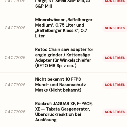
Large, NT Small S&P Mill, AL
04.07.2026
SONSTIGES
S&P Mill
Mineralwässer „Raffelberger
Medium”, 0,75 Liter und
04.07.2026
SONSTIGES
„Raffelberger Klassik”, 0,7
Liter
Retoo Chain saw adapter for
angle grinder / Kettensäge
04.07.2026
SONSTIGES
Adapter für Winkelschleifer
(RETO MB Sp. z o.o. )
Nicht bekannt 10 FFP3
Mund- und Nasenschutz
04.07.2026
SONSTIGES
Maske (Nicht bekannt)
Rückruf: JAGUAR XF, F-PACE,
XE — Takata Gasgenerator,
04.07.2026
SONSTIGES
Überdruckreaktion bei
Auslösung