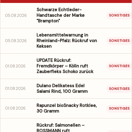
Schwarze Echtleder-
Handtasche der Marke
05.08.2026
SONSTIGES
"Brampton"
Lebensmittelwarnung in
Rheinland-Pfalz: Rückruf von
05.08.2026
SONSTIGES
Keksen
UPDATE Rückruf:
Fremdkörper – Kölln ruft
01.08.2026
SONSTIGES
Zauberfleks Schoko zurück
Dulano Delikatess Edel
01.08.2026
SONSTIGES
Salami Rind, 100 Gramm
Rapunzel bioSnacky Rotklee,
01.08.2026
SONSTIGES
30 Gramm
Rückruf: Salmonellen –
ROSSMANN ruft