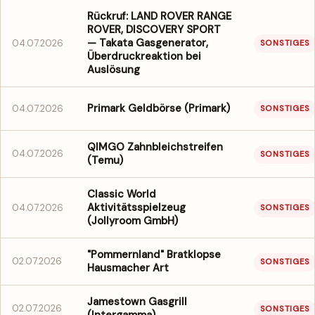
Rückruf: LAND ROVER RANGE
ROVER, DISCOVERY SPORT
— Takata Gasgenerator,
04.07.2026
SONSTIGES
Überdruckreaktion bei
Auslösung
Primark Geldbörse (Primark)
04.07.2026
SONSTIGES
QIMGO Zahnbleichstreifen
04.07.2026
SONSTIGES
(Temu)
Classic World
Aktivitätsspielzeug
04.07.2026
SONSTIGES
(Jollyroom GmbH)
"Pommernland" Bratklopse
02.07.2026
SONSTIGES
Hausmacher Art
Jamestown Gasgrill
02.07.2026
SONSTIGES