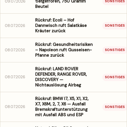
tiefgefroren, 750 Gramm
09.07.2026
SONSTIGES
Beutel
Rückruf: Ecoli – Hof
Dannwisch ruft Salatkäse
08.07.2026
SONSTIGES
Kräuter zurück
Rückruf: Gesundheitsrisiken
– Napoleon ruft Gusseisen-
08.07.2026
SONSTIGES
Pfanne zurück
Rückruf: LAND ROVER
DEFENDER, RANGE ROVER,
08.07.2026
SONSTIGES
DISCOVERY —
Nichtauslösung Airbag
Rückruf: BMW I7, X5, X1, X2,
X7, X6M, 2, 7, X6 — Ausfall
08.07.2026
SONSTIGES
Bremskraftunterstützung
mit Ausfall ABS und ESP