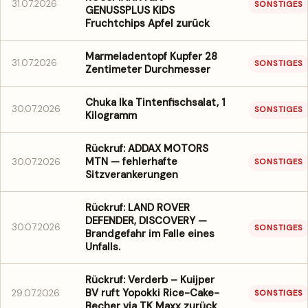
31.07.2026
SONSTIGES
GENUSSPLUS KIDS
Fruchtchips Apfel zurück
Marmeladentopf Kupfer 28
31.07.2026
SONSTIGES
Zentimeter Durchmesser
Chuka Ika Tintenfischsalat, 1
30.07.2026
SONSTIGES
Kilogramm
Rückruf: ADDAX MOTORS
MTN — fehlerhafte
30.07.2026
SONSTIGES
Sitzverankerungen
Rückruf: LAND ROVER
DEFENDER, DISCOVERY —
30.07.2026
SONSTIGES
Brandgefahr im Falle eines
Unfalls.
Rückruf: Verderb – Kuijper
BV ruft Yopokki Rice-Cake-
29.07.2026
SONSTIGES
Becher via TK Maxx zurück