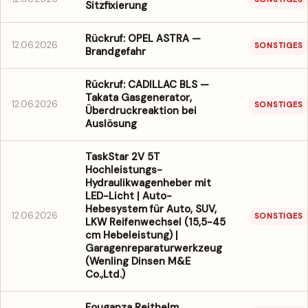
Sitzfixierung
Rückruf: OPEL ASTRA —
12.06.2026
SONSTIGES
Brandgefahr
Rückruf: CADILLAC BLS —
Takata Gasgenerator,
12.06.2026
SONSTIGES
Überdruckreaktion bei
Auslösung
TaskStar 2V 5T
Hochleistungs-
Hydraulikwagenheber mit
LED-Licht | Auto-
Hebesystem für Auto, SUV,
12.06.2026
SONSTIGES
LKW Reifenwechsel (15,5-45
cm Hebeleistung) |
Garagenreparaturwerkzeug
(Wenling Dinsen M&E
Co.,Ltd.)
Fouganza Reithelm