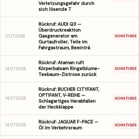
Verletzungsgefahr durch
sich lösende T
Rückruf: AUDI Q3 —
Überdruckreaktion
Gasgenerator am
17.07.2026
SONSTIGES
Gurtaufroller, Teile im
Fahrgastraum, Beeinträ
Rückruf: Ataman ruft
Körperbalsam Ringelblume-
14.07.2026
SONSTIGES
Teebaum-Zistrose zurück
Rückruf: BUCHER CITYFANT,
OPTIFANT, V-REIHE —
14.07.2026
SONSTIGES
Schlagartiges Herabfallen
der Heckklappe
Rückruf: JAGUAR F-PACE —
14.07.2026
SONSTIGES
Öl im Verkehrsraum