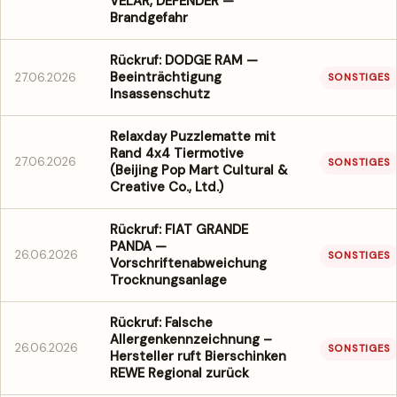
VELAR, DEFENDER —
Brandgefahr
Rückruf: DODGE RAM —
Beeinträchtigung
27.06.2026
SONSTIGES
Insassenschutz
Relaxday Puzzlematte mit
Rand 4x4 Tiermotive
27.06.2026
SONSTIGES
(Beijing Pop Mart Cultural &
Creative Co., Ltd.)
Rückruf: FIAT GRANDE
PANDA —
26.06.2026
SONSTIGES
Vorschriftenabweichung
Trocknungsanlage
Rückruf: Falsche
Allergenkennzeichnung –
26.06.2026
SONSTIGES
Hersteller ruft Bierschinken
REWE Regional zurück