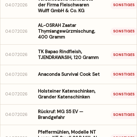
der Firma Fleischwaren
04.07.2026
SONSTIGES
Wulff GmbH & Co. KG
AL-OSRAH Zaatar
Thymiangewürzmischung,
04.07.2026
SONSTIGES
400 Gramm
TK Bapao Rindfleish,
04.07.2026
SONSTIGES
TJENDRAWASIH, 120 Gramm
Anaconda Survival Cook Set
04.07.2026
SONSTIGES
Holsteiner Katenschinken,
04.07.2026
SONSTIGES
Grander Katenschinken
Rückruf: MG S5 EV —
04.07.2026
SONSTIGES
Brandgefahr
Pfeffermühlen, Modelle NT