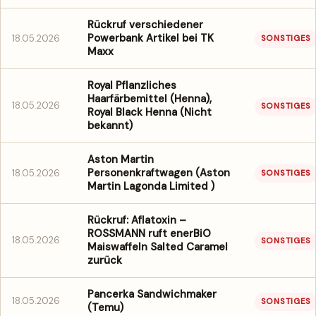
Rückruf verschiedener
Powerbank Artikel bei TK
18.05.2026
SONSTIGES
Maxx
Royal Pflanzliches
Haarfärbemittel (Henna),
18.05.2026
SONSTIGES
Royal Black Henna (Nicht
bekannt)
Aston Martin
Personenkraftwagen (Aston
18.05.2026
SONSTIGES
Martin Lagonda Limited )
Rückruf: Aflatoxin –
ROSSMANN ruft enerBiO
18.05.2026
SONSTIGES
Maiswaffeln Salted Caramel
zurück
Pancerka Sandwichmaker
18.05.2026
SONSTIGES
(Temu)