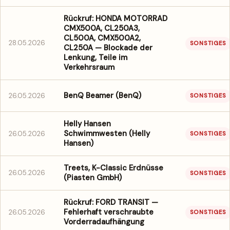
Rückruf: HONDA MOTORRAD
CMX500A, CL250A3,
CL500A, CMX500A2,
28.05.2026
SONSTIGES
CL250A — Blockade der
Lenkung, Teile im
Verkehrsraum
BenQ Beamer (BenQ)
26.05.2026
SONSTIGES
Helly Hansen
Schwimmwesten (Helly
26.05.2026
SONSTIGES
Hansen)
Treets, K-Classic Erdnüsse
26.05.2026
SONSTIGES
(Piasten GmbH)
Rückruf: FORD TRANSIT —
Fehlerhaft verschraubte
26.05.2026
SONSTIGES
Vorderradaufhängung