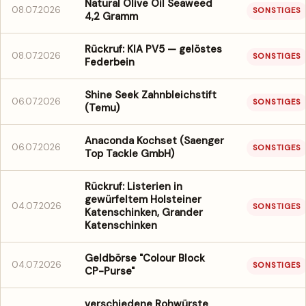
Natural Olive Oil Seaweed
08.07.2026
SONSTIGES
4,2 Gramm
Rückruf: KIA PV5 — gelöstes
08.07.2026
SONSTIGES
Federbein
Shine Seek Zahnbleichstift
06.07.2026
SONSTIGES
(Temu)
Anaconda Kochset (Saenger
06.07.2026
SONSTIGES
Top Tackle GmbH)
Rückruf: Listerien in
gewürfeltem Holsteiner
04.07.2026
SONSTIGES
Katenschinken, Grander
Katenschinken
Geldbörse "Colour Block
04.07.2026
SONSTIGES
CP-Purse"
verschiedene Rohwürste